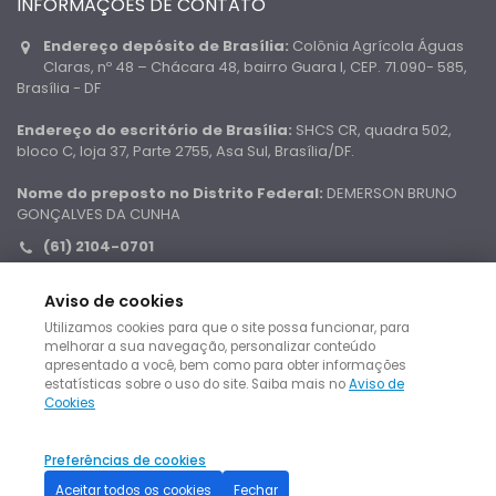
INFORMAÇÕES DE CONTATO
Endereço depósito de Brasília:
Colônia Agrícola Águas
Claras, nº 48 – Chácara 48, bairro Guara I, CEP. 71.090- 585,
Brasília - DF
Endereço do escritório de Brasília:
SHCS CR, quadra 502,
bloco C, loja 37, Parte 2755, Asa Sul, Brasília/DF.
Nome do preposto no Distrito Federal:
DEMERSON BRUNO
GONÇALVES DA CUNHA
(61) 2104-0701
0800 500 9915
Aviso de cookies
contato@cidafixerleiloes.com.br
Utilizamos cookies para que o site possa funcionar, para
melhorar a sua navegação, personalizar conteúdo
apresentado a você, bem como para obter informações
estatísticas sobre o uso do site. Saiba mais no
Aviso de
Cookies
© Copyright Leiloes Judiciais no Brasil. Todos direitos
Preferências de cookies
reservados.
Aceitar todos os cookies
Fechar