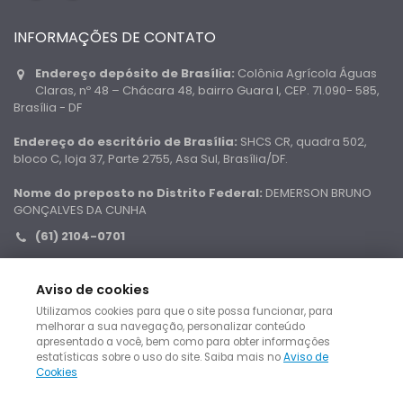
INFORMAÇÕES DE CONTATO
Endereço depósito de Brasília:
Colônia Agrícola Águas
Claras, nº 48 – Chácara 48, bairro Guara I, CEP. 71.090- 585,
Brasília - DF
Endereço do escritório de Brasília:
SHCS CR, quadra 502,
bloco C, loja 37, Parte 2755, Asa Sul, Brasília/DF.
Nome do preposto no Distrito Federal:
DEMERSON BRUNO
GONÇALVES DA CUNHA
(61) 2104-0701
0800 500 9915
contato@cidafixerleiloes.com.br
Aviso de cookies
Utilizamos cookies para que o site possa funcionar, para
melhorar a sua navegação, personalizar conteúdo
apresentado a você, bem como para obter informações
estatísticas sobre o uso do site. Saiba mais no
Aviso de
Cookies