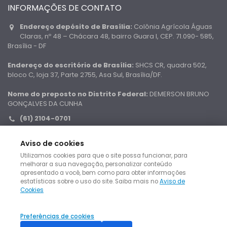
INFORMAÇÕES DE CONTATO
Endereço depósito de Brasília:
Colônia Agrícola Águas
Claras, nº 48 – Chácara 48, bairro Guara I, CEP. 71.090- 585,
Brasília - DF
Endereço do escritório de Brasília:
SHCS CR, quadra 502,
bloco C, loja 37, Parte 2755, Asa Sul, Brasília/DF.
Nome do preposto no Distrito Federal:
DEMERSON BRUNO
GONÇALVES DA CUNHA
(61) 2104-0701
0800 500 9915
Aviso de cookies
contato@cidafixerleiloes.com.br
Utilizamos cookies para que o site possa funcionar, para
melhorar a sua navegação, personalizar conteúdo
apresentado a você, bem como para obter informações
estatísticas sobre o uso do site. Saiba mais no
Aviso de
Cookies
© Copyright Leiloes Judiciais no Brasil. Todos direitos
Preferências de cookies
reservados.